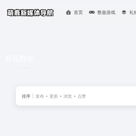
首页
整蛊游戏
礼
新视数据
共 0 篇网址
排序
发布
更新
浏览
点赞