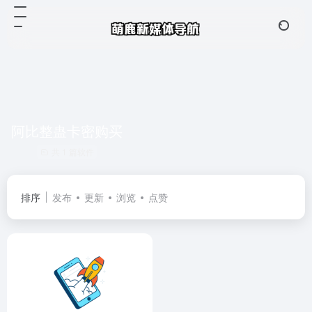
阿比整蛊卡密购买
共 1 篇软件
排序
发布
更新
浏览
点赞